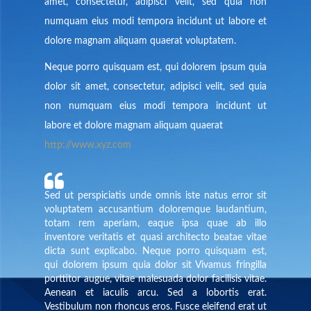
amet, consectetur, adipisci velit, sed quia non
numquam eius modi tempora incidunt ut labore et
dolore magnam aliquam quaerat voluptatem.
Neque porro quisquam est, qui dolorem ipsum quia
dolor sit amet, consectetur, adipisci velit, sed quia
non numquam eius modi tempora incidunt ut
labore et dolore magnam aliquam quaerat
http://www.xyz.com
Sed ut perspiciatis unde omnis iste natus error sit
voluptatem accusantium doloremque laudantium,
totam rem aperiam, eaque ipsa quae ab illo
inventore veritatis et quasi architecto beatae vitae
dicta sunt explicabo. Neque porro quisquam est,
qui dolorem ipsum quia dolor sit Vivamus fringilla
porttitor augue, vitae malesuada dolor facilisis vitae.
Aenean et iaculis arcu. Sed a lobortis erat.
Vestibulum non rhoncus eros. Fusce eleifend erat ut