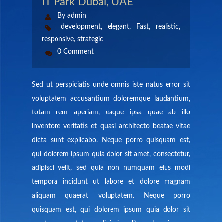
IT Park Dubai, UAE
CONTACT US
By admin
development
,
elegant
,
Fast
,
realistic
,
MEMBERS AREA
responsive
,
strategic
0 Comment
Sed ut perspiciatis unde omnis iste natus error sit
voluptatem accusantium doloremque laudantium,
totam rem aperiam, eaque ipsa quae ab illo
inventore veritatis et quasi architecto beatae vitae
dicta sunt explicabo. Neque porro quisquam est,
qui dolorem ipsum quia dolor sit amet, consectetur,
adipisci velit, sed quia non numquam eius modi
tempora incidunt ut labore et dolore magnam
aliquam quaerat voluptatem. Neque porro
quisquam est, qui dolorem ipsum quia dolor sit